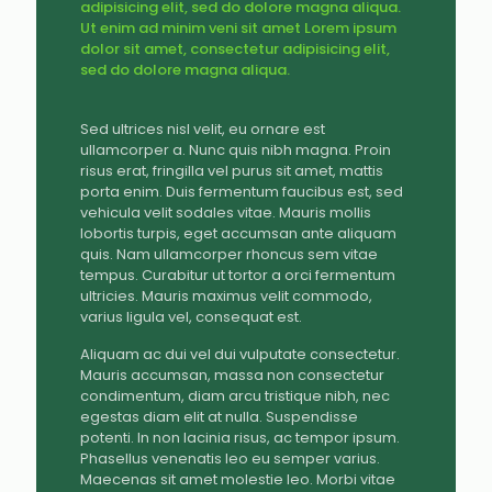
adipisicing elit, sed do dolore magna aliqua.
Ut enim ad minim veni sit amet Lorem ipsum
dolor sit amet, consectetur adipisicing elit,
sed do dolore magna aliqua.
Sed ultrices nisl velit, eu ornare est
ullamcorper a. Nunc quis nibh magna. Proin
risus erat, fringilla vel purus sit amet, mattis
porta enim. Duis fermentum faucibus est, sed
vehicula velit sodales vitae. Mauris mollis
lobortis turpis, eget accumsan ante aliquam
quis. Nam ullamcorper rhoncus sem vitae
tempus. Curabitur ut tortor a orci fermentum
ultricies. Mauris maximus velit commodo,
varius ligula vel, consequat est.
Aliquam ac dui vel dui vulputate consectetur.
Mauris accumsan, massa non consectetur
condimentum, diam arcu tristique nibh, nec
egestas diam elit at nulla. Suspendisse
potenti. In non lacinia risus, ac tempor ipsum.
Phasellus venenatis leo eu semper varius.
Maecenas sit amet molestie leo. Morbi vitae